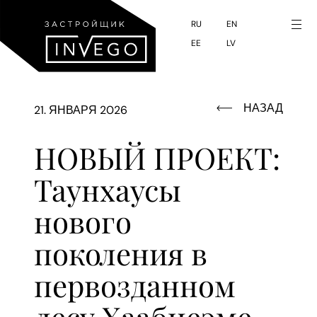
to
main
RU
EN
EE
LV
content
НАЗАД
21. ЯНВАРЯ 2026
НОВЫЙ ПРОЕКТ:
Таунхаусы
нового
поколения в
первозданном
лесу Хаабнеэме –